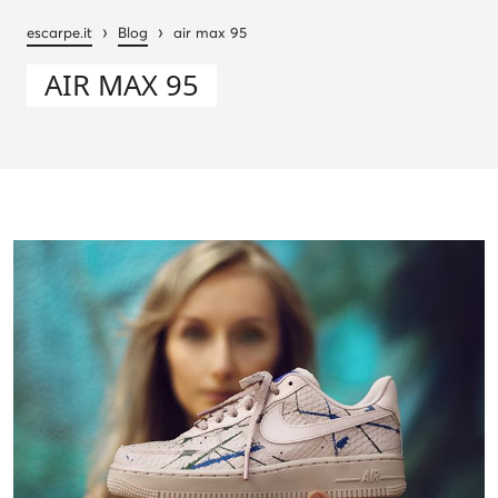
›
›
escarpe.it
Blog
air max 95
AIR MAX 95