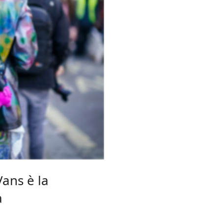
Vans è la
a