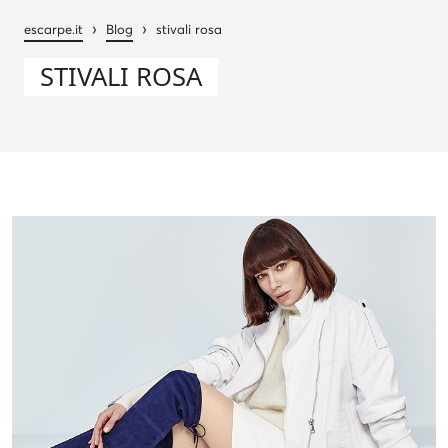
›
›
escarpe.it
Blog
stivali rosa
STIVALI ROSA