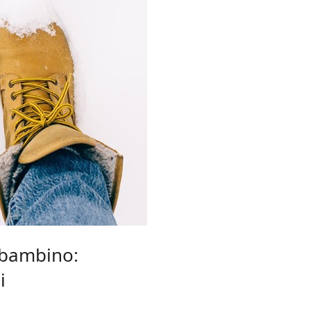
 bambino:
i