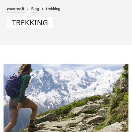
›
›
escarpe.it
Blog
trekking
TREKKING