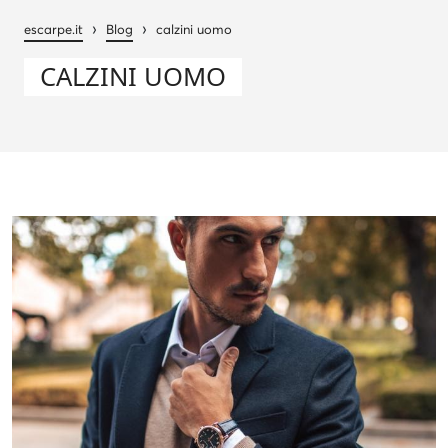
›
›
escarpe.it
Blog
calzini uomo
CALZINI UOMO