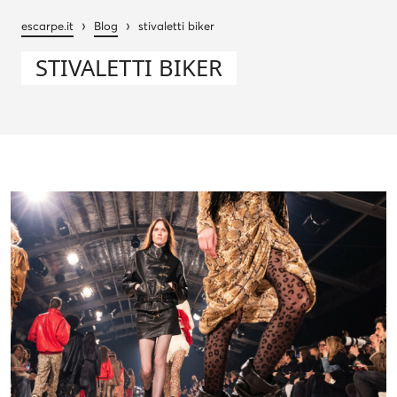
›
›
escarpe.it
Blog
stivaletti biker
STIVALETTI BIKER