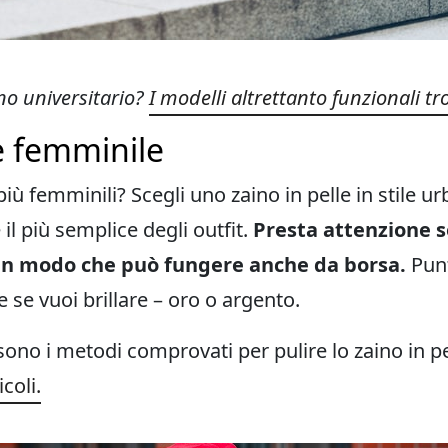
no universitario?
I modelli altrettanto funzionali tr
ile femminile
 più femminili? Scegli uno zaino in pelle in stile u
 il più semplice degli outfit.
Presta attenzione s
 in modo che può fungere anche da borsa.
Punt
e se vuoi brillare – oro o argento.
 sono i metodi comprovati per pulire lo zaino in p
coli.