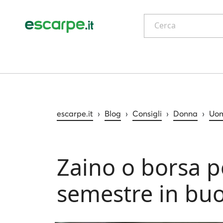
Cerca
escarpe.it
›
Blog
›
Consigli
›
Donna
›
Uo
Zaino o borsa pe
semestre in buon