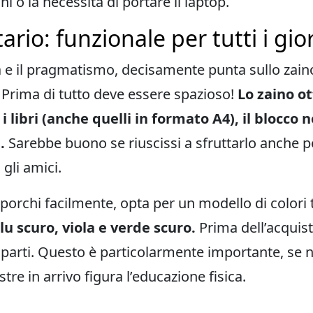
ni o la necessità di portare il laptop.
ario: funzionale per tutti i gior
à e il pragmatismo, decisamente punta sullo zain
 Prima di tutto deve essere spazioso!
Lo zaino o
 libri (anche quelli in formato A4), il blocco 
è.
Sarebbe buono se riuscissi a sfruttarlo anche pe
gli amici.
porchi facilmente, opta per un modello di colori t
blu scuro, viola e verde scuro.
Prima dell’acquist
mparti. Questo è particolarmente importante, se
stre in arrivo figura l’educazione fisica.