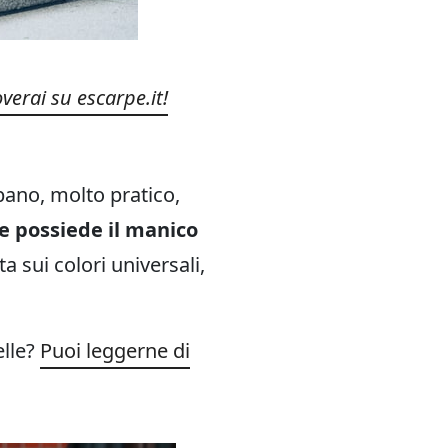
overai su escarpe.it!
rbano, molto pratico,
e possiede il manico
a sui colori universali,
elle?
Puoi leggerne di