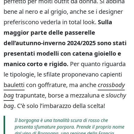
perfetto per molti outfit da donna. Si abbina
bene al nero e al grigio, anche se i designer
preferiscono vederla in total look.
Sulla
maggior parte delle passerelle
dell’autunno-inverno 2024/2025 sono stati
presentati modelli con catena gioiello e
manico corto e rigido.
Per quanto riguarda
le tipologie, le sfilate proponevano capienti
bauletti
con goffrature, ma anche
crossbody
bag
trapuntate, borse a mezzaluna e
slouchy
bag
. C’è solo l’imbarazzo della scelta!
Il borgogna è una tonalità scura di rosso che
presenta sfumature porpora. Prende il proprio nome
dal vino di Borgogna, una regione della Francia.