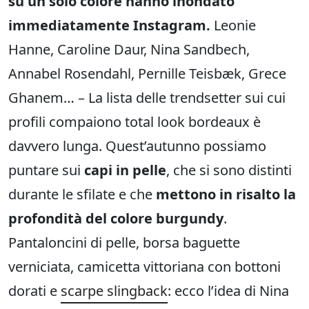
su un solo colore hanno inondato
immediatamente Instagram.
Leonie
Hanne, Caroline Daur, Nina Sandbech,
Annabel Rosendahl, Pernille Teisbæk, Grece
Ghanem… – La lista delle trendsetter sui cui
profili compaiono total look bordeaux è
davvero lunga. Quest’autunno possiamo
puntare sui
capi in pelle
, che si sono distinti
durante le sfilate e che
mettono in risalto la
profondità del colore burgundy
.
Pantaloncini di pelle, borsa baguette
verniciata, camicetta vittoriana con bottoni
dorati e
scarpe slingback
: ecco l’idea di Nina