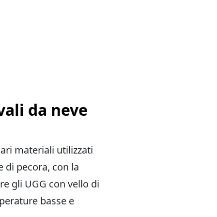
vali da neve
i materiali utilizzati
le di pecora, con la
re gli UGG con vello di
mperature basse e