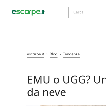
Cerca
escarpe.it
›
Blog
›
Tendenze
EMU o UGG? Una 
da neve