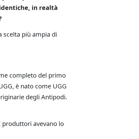
dentiche, in realtà
?
 scelta più ampia di
ome completo del primo
e UGG, è nato come UGG
riginarie degli Antipodi.
I produttori avevano lo