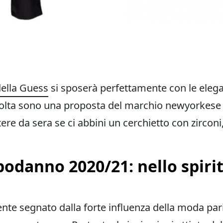
della Guess
si sposerà perfettamente con le eleg
 volta sono una proposta del marchio newyorkese K
tere da sera se ci abbini un cerchietto con zircon
podanno 2020/21: nello spiri
ente segnato dalla forte influenza della moda pari