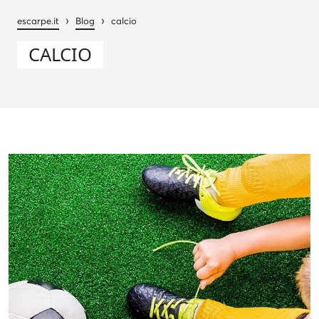
›
›
escarpe.it
Blog
calcio
CALCIO