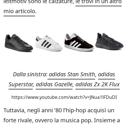
leitmotiv sono le calzature,
le trovi in un altro
mio articolo
.
Dalla sinistra:
adidas Stan Smith
,
adidas
Superstar
,
adidas Gazelle
,
adidas Zx 2K Flux
https://www.youtube.com/watch?v=JNua1lFDuDI
Tuttavia, negli anni ’80 l’hip-hop acquisì un
forte rivale, ovvero la musica pop. Insieme a