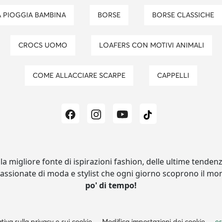
DA PIOGGIA BAMBINA
BORSE
BORSE CLASSICHE
CROCS UOMO
LOAFERS CON MOTIVI ANIMALI
COME ALLACCIARE SCARPE
CAPPELLI
 la migliore fonte di ispirazioni fashion, delle ultime tendenze
assionate di moda e stylist che ogni giorno scoprono il mo
po' di tempo!
tiva sulla privacy e sui cookie
Modifica impostazioni dei cookie
es