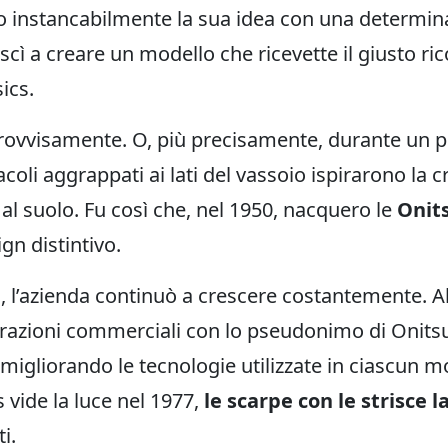
do instancabilmente la sua idea con una determin
uscì a creare un modello che ricevette il giusto r
ics.
mprovvisamente. O, più precisamente, durante un 
tacoli aggrappati ai lati del vassoio ispirarono la 
al suolo. Fu così che, nel 1950, nacquero le
Onit
gn distintivo.
i, l’azienda continuò a crescere costantemente. A
erazioni commerciali con lo pseudonimo di Onits
 migliorando le tecnologie utilizzate in ciascun m
 vide la luce nel 1977,
le scarpe con le strisce l
i.