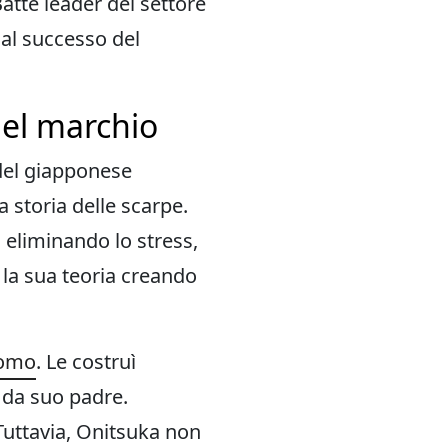
atte leader del settore
 al successo del
del marchio
 del giapponese
 storia delle scarpe.
, eliminando lo stress,
 la sua teoria creando
uomo
. Le costruì
 da suo padre.
 Tuttavia, Onitsuka non