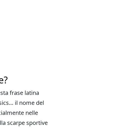
e?
sta frase latina
Asics… il nome del
cialmente nelle
ella scarpe sportive