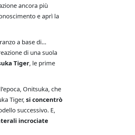
azione ancora più
iconoscimento e aprì la
pranzo a base di…
creazione di una suola
suka Tiger
,
le prime
ll’epoca, Onitsuka, che
uka Tiger,
si concentrò
odello successivo. E,
aterali incrociate