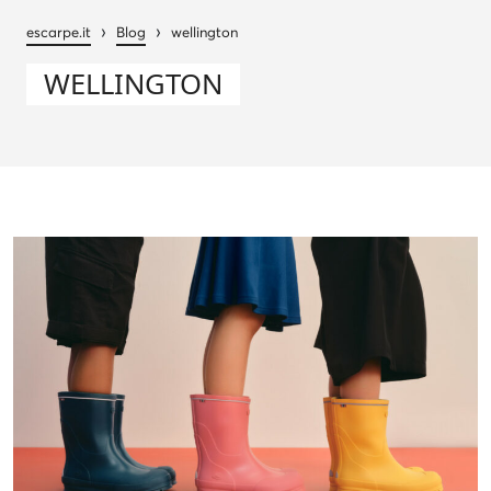
›
›
escarpe.it
Blog
wellington
WELLINGTON