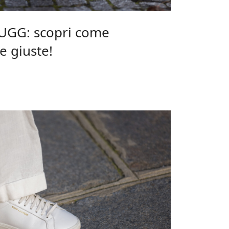
e UGG: scopri come
e giuste!