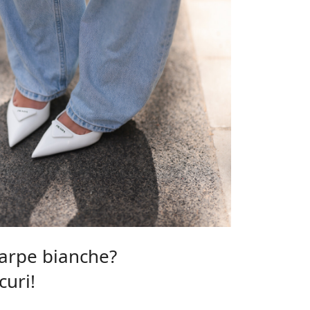
carpe bianche?
curi!